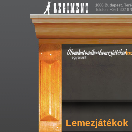
1066 Budapest, Teréz
Telefon: +361 302 87
Ólomkatonák
Lemezjátékok
Importált, különleges minõségû
lem
egyaránt!
Lemezjátékok