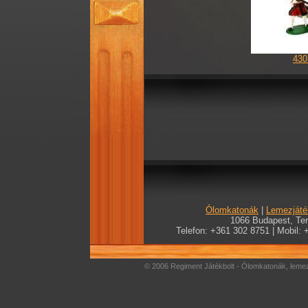
430
Ólomkatonák
|
Lemezjáté
1066 Budapest, Teré
Telefon: +361 302 8751 | Mobil: 
© 2006 Regiment Játékbolt - Ólomkatonák, lemez