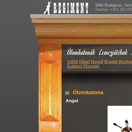
1066 Budapest, Teréz
Telefon: +361 302 87
Ólomkatonák
Lemezjátékok
[
1956
] [
48as
] [
Angol
] [
Egyéb
] [
Honfog
[
Labanc
] [
Osztrák
]
Ólomkatona
Angol