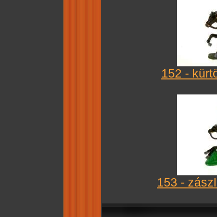
152 - kürt
153 - zász