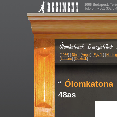
1066 Budapest, Teréz
Telefon: +361 302 87
Ólomkatonák
Lemezjátékok
[
1956
] [
48as
] [
Angol
] [
Egyéb
] [
Honfog
[
Labanc
] [
Osztrák
]
Ólomkatona
48as