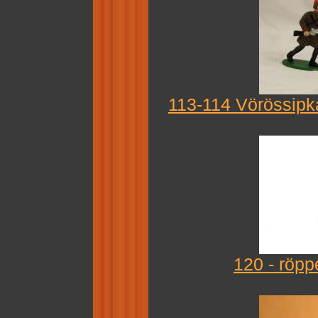
113-114 Vörössipk
120 - röpp