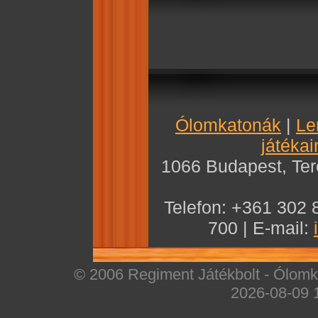
Ólomkatonák
|
Le
játékai
1066 Budapest, Teré
Telefon: +361 302 
700 | E-mail:
© 2006 Regiment Játékbolt - Ólomka
2026-08-09 