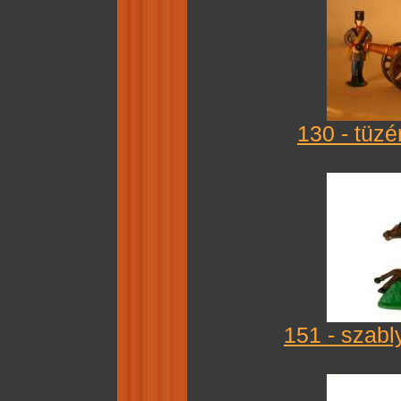
130 - tüzé
151 - szabl