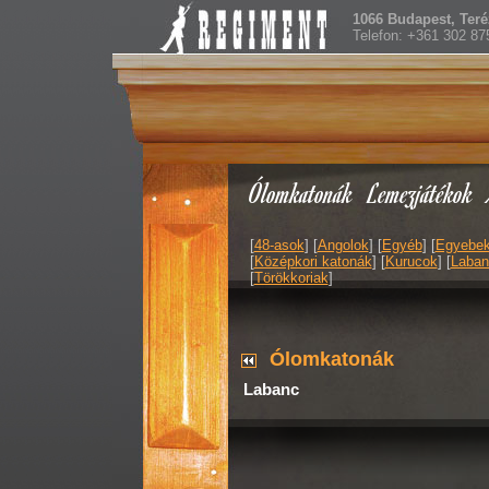
1066 Budapest, Teréz
Telefon: +361 302 87
Ólomkatonák
Lemezjátékok
[
48-asok
] [
Angolok
] [
Egyéb
] [
Egyebe
[
Középkori katonák
] [
Kurucok
] [
Laban
[
Törökkoriak
]
Ólomkatonák
Labanc