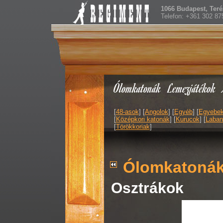
1066 Budapest, Teréz
Telefon: +361 302 87
Ólomkatonák
Lemezjátékok
[
48-asok
] [
Angolok
] [
Egyéb
] [
Egyebe
[
Középkori katonák
] [
Kurucok
] [
Laban
[
Törökkoriak
]
Ólomkatoná
Osztrákok