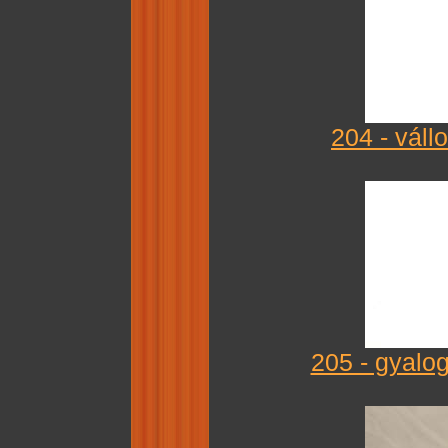
204 - váll
205 - gyalo