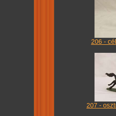
206 - cé
207 - oszt