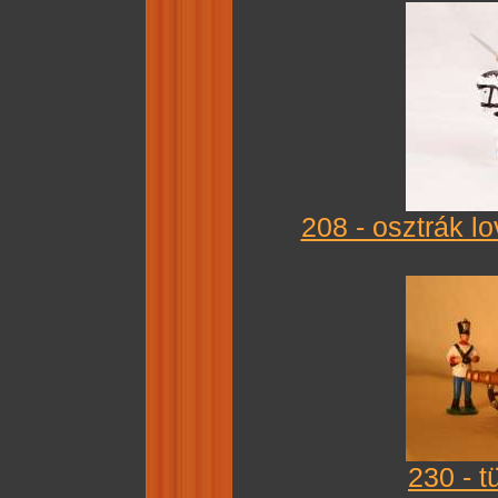
208 - osztrák l
230 - t