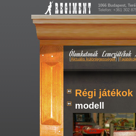
1066 Budapest, Teréz
Telefon: +361 302 87
Ólomkatonák
Lemezjátékok
[
Aktuális különlegességek
] [
Fajátéko
Régi játékok
modell