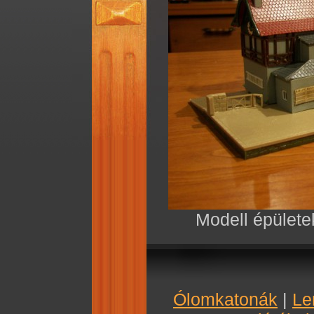
Modell épület
Ólomkatonák
|
Le