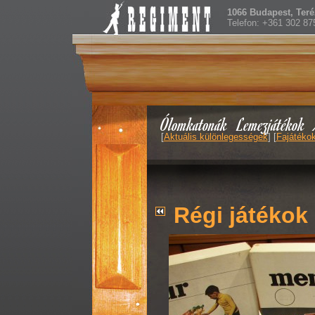
1066 Budapest, Teréz
Telefon: +361 302 87
Ólomkatonák
Lemezjátékok
[
Aktuális különlegességek
] [
Fajátéko
Régi játékok