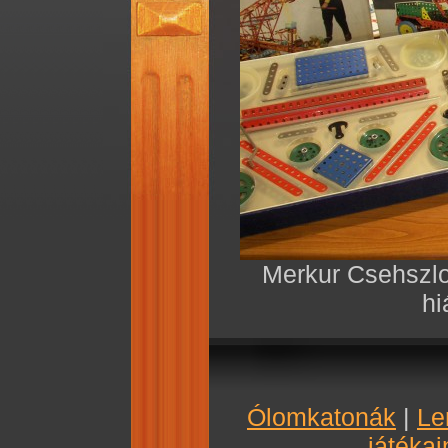
Merkur Csehszlo
hi
Ólomkatonák
|
Le
játékai