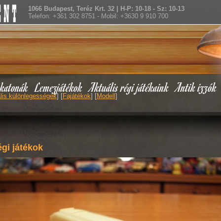
1066 Budapest, Teréz Krt. 32 | H-P: 10-18 - Sz: 10-13
Telefon: +361 302 8751 - Mobil: +3630 9 910 700
katonák
Lemezjátékok
Aktuális régi játékaink
Antik izzók
lis különlegességek
] [
Fajátékok
] [
Modell
]
gi játékok