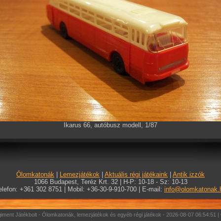
Ikarus 66, autóbusz modell, 1/87
Ólomkatonák
|
Lemezjátékok
|
Aktuális régi játékaink
|
Antik izzók
1066 Budapest, Teréz Krt. 32 | H-P: 10-18 - Sz: 10-13
elefon: +361 302 8751 | Mobil: +36-30-9-910-700 | E-mail:
info@olomkatonak.
ment Játékbolt - Ólomkatonák, lemezjátékok és egyéb régi játékok - 2026-08-07 06:54:51 |