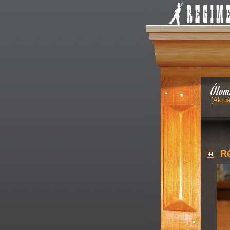
Ólom
[
Aktuá
Ré