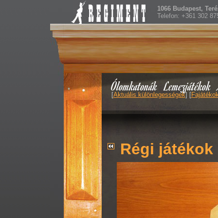
1066 Budapest, Teréz
Telefon: +361 302 87
Ólomkatonák
Lemezjátékok
[
Aktuális különlegességek
] [
Fajátéko
Régi játékok