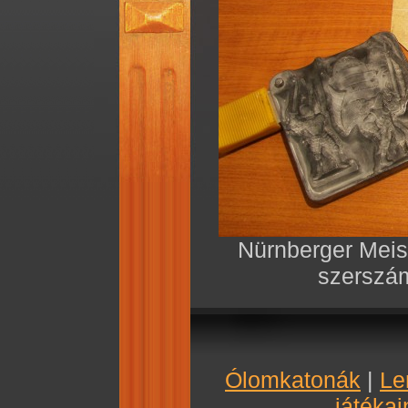
Nürnberger Meis
szerszám
Ólomkatonák
|
Le
játékai