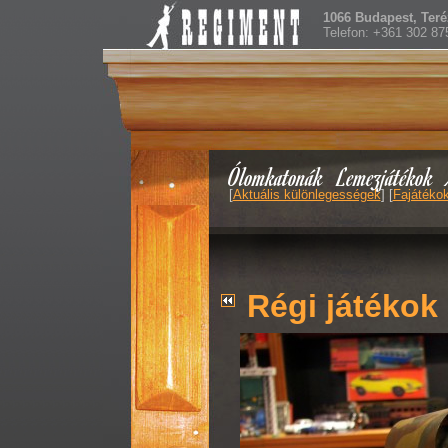
1066 Budapest, Teréz
Telefon: +361 302 87
Ólomkatonák
Lemezjátékok
[
Aktuális különlegességek
] [
Fajátéko
Régi játékok