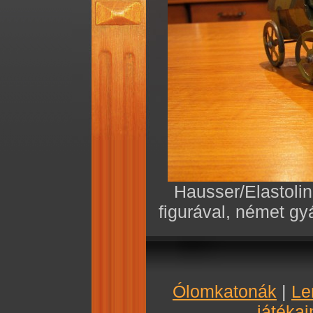
Hausser/Elastolin 
figurával, német g
Ólomkatonák
|
Le
játékai