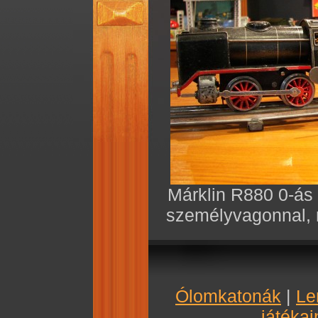
Márklin R880 0-ás
személyvagonnal, 
Ólomkatonák
|
Le
játékai