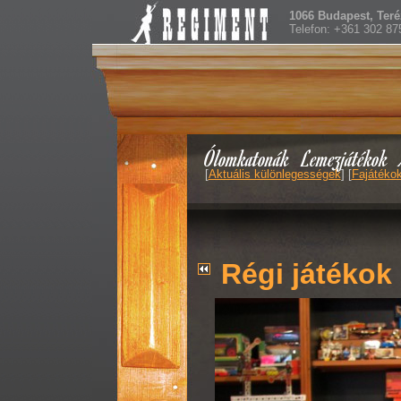
1066 Budapest, Teréz
Telefon: +361 302 87
Ólomkatonák
Lemezjátékok
[
Aktuális különlegességek
] [
Fajátéko
Régi játékok