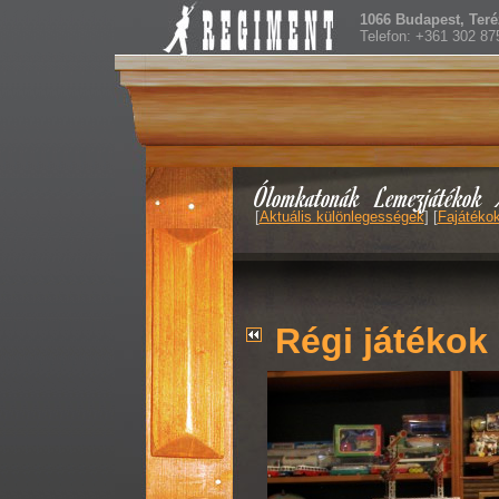
1066 Budapest, Teréz
Telefon: +361 302 87
Ólomkatonák
Lemezjátékok
[
Aktuális különlegességek
] [
Fajátéko
Régi játékok