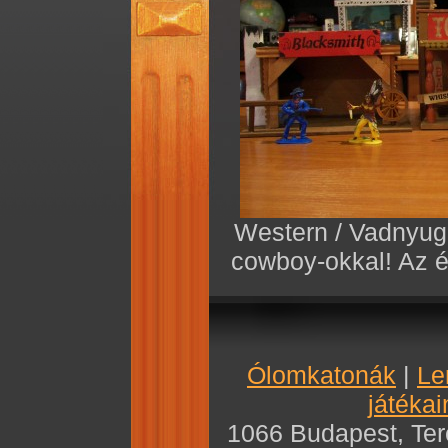
Western / Vadnyuga
cowboy-okkal! Az 
Ólomkatonák
|
Le
játékai
1066 Budapest, Teré