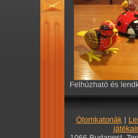
Felhúzható és lendk
Ólomkatonák
|
Le
játékai
1066 Budapest, Teré