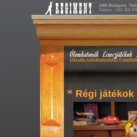
1066 Budapest, Teréz
Telefon: +361 302 87
Ólomkatonák
Lemezjátékok
[
Aktuális különlegességek
] [
Fajátéko
Régi játékok