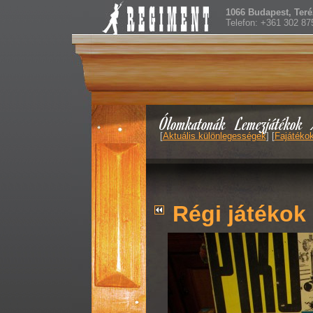
1066 Budapest, Teréz
Telefon: +361 302 87
Ólomkatonák
Lemezjátékok
[
Aktuális különlegességek
] [
Fajátéko
Régi játékok