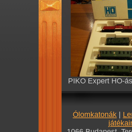
PIKO Expert HO-ás 
Ólomkatonák
|
Le
játékai
1066 Budapest, Teré