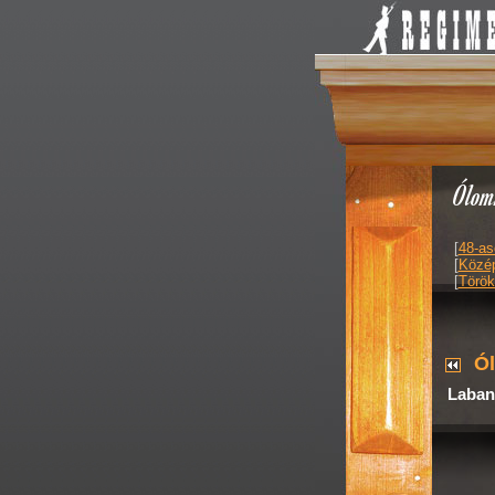
Ólom
[
48-as
[
Közép
[
Török
Ó
Laban