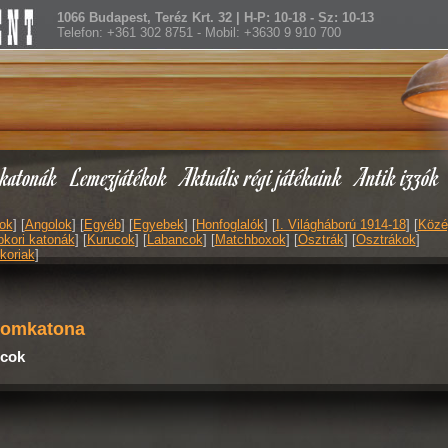
1066 Budapest, Teréz Krt. 32 | H-P: 10-18 - Sz: 10-13
Telefon: +361 302 8751 - Mobil: +3630 9 910 700
katonák
Lemezjátékok
Aktuális régi játékaink
Antik izzók
ok
] [
Angolok
] [
Egyéb
] [
Egyebek
] [
Honfoglalók
] [
I. Világháború 1914-18
] [
Közé
kori katonák
] [
Kurucok
] [
Labancok
] [
Matchboxok
] [
Osztrák
] [
Osztrákok
]
koriak
]
lomkatona
cok