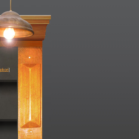
pkori
]