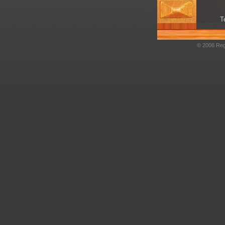
T
© 2006 Regi