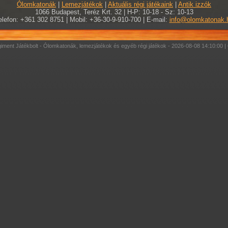
Ólomkatonák
|
Lemezjátékok
|
Aktuális régi játékaink
|
Antik izzók
1066 Budapest, Teréz Krt. 32 | H-P: 10-18 - Sz: 10-13
elefon: +361 302 8751 | Mobil: +36-30-9-910-700 | E-mail:
info@olomkatonak.
ment Játékbolt - Ólomkatonák, lemezjátékok és egyéb régi játékok - 2026-08-08 14:10:00 |