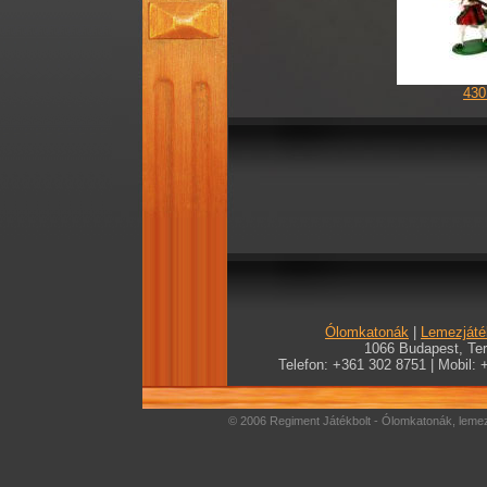
430
Ólomkatonák
|
Lemezjáté
1066 Budapest, Teré
Telefon: +361 302 8751 | Mobil: 
© 2006 Regiment Játékbolt - Ólomkatonák, lemez