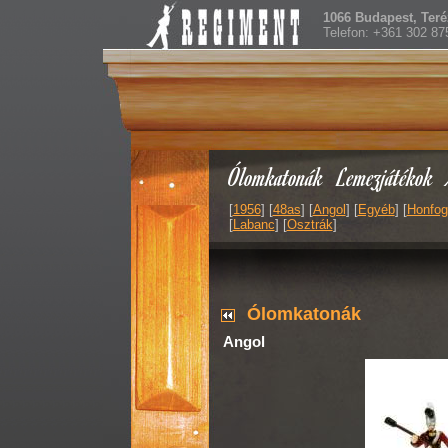
1066 Budapest, Teréz
Telefon: +361 302 87
Ólomkatonák
Lemezjátékok
[
1956
] [
48as
] [
Angol
] [
Egyéb
] [
Honfog
[
Labanc
] [
Osztrák
]
Ólomkatonák
Angol