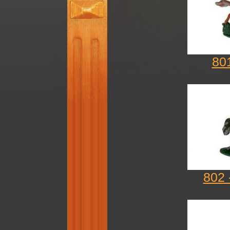
80
802 