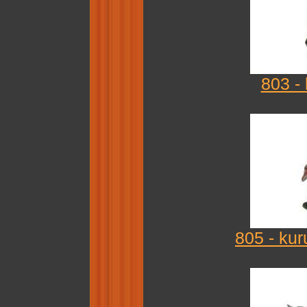
803 -
805 - kur