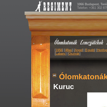
1066 Budapest, Teréz
Telefon: +361 302 87
Ólomkatonák
Lemezjátékok
[
1956
] [
48as
] [
Angol
] [
Egyéb
] [
Honfog
[
Labanc
] [
Osztrák
]
Ólomkatoná
Kuruc