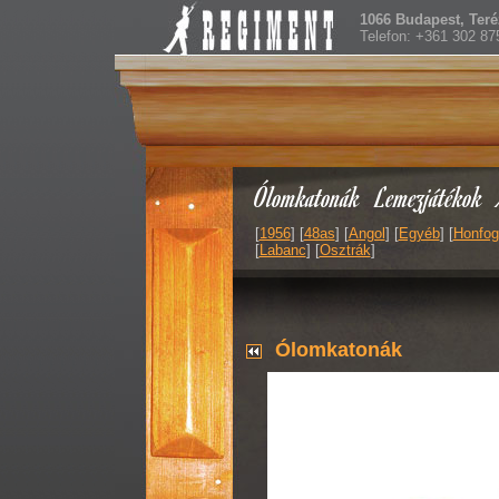
1066 Budapest, Teréz
Telefon: +361 302 87
Ólomkatonák
Lemezjátékok
[
1956
] [
48as
] [
Angol
] [
Egyéb
] [
Honfog
[
Labanc
] [
Osztrák
]
Ólomkatonák