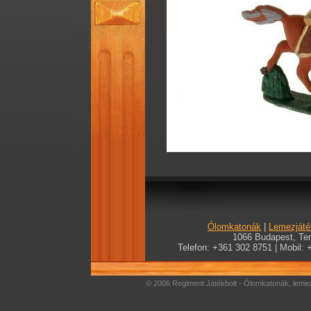
Ólomkatonák
|
Lemezjáté
1066 Budapest, Teré
Telefon: +361 302 8751 | Mobil: 
© 2006 Regiment Játékbolt - Ólomkatonák, lemez