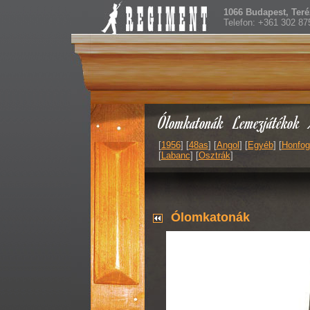
1066 Budapest, Teréz
Telefon: +361 302 87
Ólomkatonák
Lemezjátékok
[
1956
] [
48as
] [
Angol
] [
Egyéb
] [
Honfog
[
Labanc
] [
Osztrák
]
Ólomkatonák