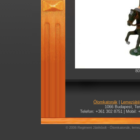
80
Ólomkatonák
|
Lemezjáté
1066 Budapest, Teré
Telefon: +361 302 8751 | Mobil: 
© 2006 Regiment Játékbolt - Ólomkatonák, lemez