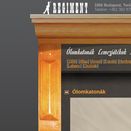
1066 Budapest, Teréz
Telefon: +361 302 87
Ólomkatonák
Lemezjátékok
[
1956
] [
48as
] [
Angol
] [
Egyéb
] [
Honfog
[
Labanc
] [
Osztrák
]
Ólomkatonák