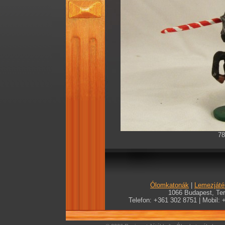
78
Ólomkatonák
|
Lemezjáté
1066 Budapest, Teré
Telefon: +361 302 8751 | Mobil: 